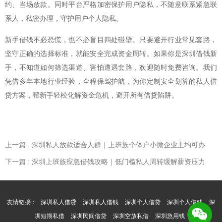
约、当场放款。同时平台严格加密保护用户隐私，不随意联系紧急联
系人，私密办理，守护用户个人隐私。
新手借钱不必恐慌，也不必盲目四处碰壁。只要避开行业常见套路，
坚守正确的选择标准，就能安全完成资金周转。如果你是深圳借钱新
手，不知道如何筛选渠道、害怕遭遇套路，欢迎随时免费咨询。我们
凭借多年本地行业经验，全程保驾护航，为你定制安全划算的私人借
贷方案，帮新手轻松化解资金危机，避开所有借贷陷阱。
上一篇
: 深圳私人放款适合人群｜上班族个体户小微企业主均可办
下一篇
: 深圳上班族应急借钱攻略｜低门槛私人周转缓解薪资压力
友情链接：
深圳私人借贷
深圳私人借钱
深圳个人借贷
深圳个人借钱
深
圳短期私借
深圳民间借贷
深圳空放私借
深圳急用钱