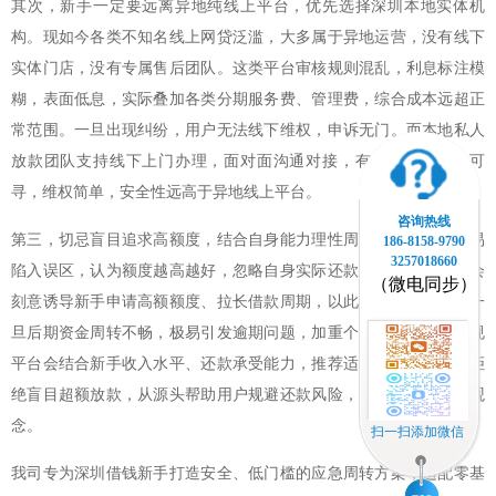
其次，新手一定要远离异地纯线上平台，优先选择深圳本地实体机
构。现如今各类不知名线上网贷泛滥，大多属于异地运营，没有线下
实体门店，没有专属售后团队。这类平台审核规则混乱，利息标注模
糊，表面低息，实际叠加各类分期服务费、管理费，综合成本远超正
常范围。一旦出现纠纷，用户无法线下维权，申诉无门。而本地私人
放款团队支持线下上门办理，面对面沟通对接，有据可依、有处可
寻，维权简单，安全性远高于异地线上平台。
咨询热线
第三，切忌盲目追求高额度，结合自身能力理性周转。很多新手容易
186-8158-9790
3257018660
陷入误区，认为额度越高越好，忽略自身实际还款能力。不良机构会
（微电同步）
刻意诱导新手申请高额额度、拉长借款周期，以此赚取更多利息。一
旦后期资金周转不畅，极易引发逾期问题，加重个人经济负担。正规
平台会结合新手收入水平、还款承受能力，推荐适配额度与周期，拒
绝盲目超额放款，从源头帮助用户规避还款风险，树立健康的周转观
念。
扫一扫添加微信
我司专为深圳借钱新手打造安全、低门槛的应急周转方案，适配零基