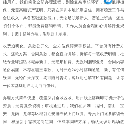
础用户。我们简化全部办理流程，剔除复杂审核环节，无需抵押担
保，无需高额资产证明。只要在深圳本地长期居住，拥有稳定工作与
合法收入，具备基础还款能力，无论是职场新人、普通上班族，还是
初创个体户，都能免费咨询申请。工作人员会全程耐心讲解行业规
则，手把手指导办理，消除新手顾虑。
收费透明化、条款公开化，全方位保障新手权益。平台所有计费方
式、还款方案、合同条款，都会直白讲解，拆解每一笔收费明细，杜
绝专业晦涩话术糊弄新手。无隐形扣费、无强制捆绑业务，合同内容
通俗易懂，不存在霸王条款。同时开通24小时咨询通道，新手有任何
疑问，无论白天深夜，均可随时咨询，客服耐心解答所有问题，让每
一位零基础用户明明白白借钱。
办理方式简单便捷，覆盖深圳全域区域。用户线上咨询即可初步评估
资质，无需复杂资料；审核通过后，我们在罗湖、福田、南山、宝
安、龙岗、龙华等区域就近安排专员上门服务。专员上门逐条解读合
同，根据新手需求定制短期、低成本周转方案，确认无误后现场签