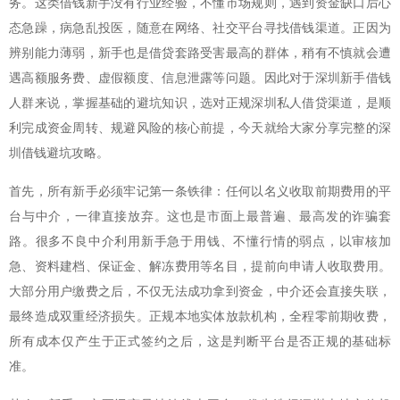
务。这类借钱新手没有行业经验，不懂市场规则，遇到资金缺口后心
态急躁，病急乱投医，随意在网络、社交平台寻找借钱渠道。正因为
辨别能力薄弱，新手也是借贷套路受害最高的群体，稍有不慎就会遭
遇高额服务费、虚假额度、信息泄露等问题。因此对于深圳新手借钱
人群来说，掌握基础的避坑知识，选对正规深圳私人借贷渠道，是顺
利完成资金周转、规避风险的核心前提，今天就给大家分享完整的深
圳借钱避坑攻略。
首先，所有新手必须牢记第一条铁律：任何以名义收取前期费用的平
台与中介，一律直接放弃。这也是市面上最普遍、最高发的诈骗套
路。很多不良中介利用新手急于用钱、不懂行情的弱点，以审核加
急、资料建档、保证金、解冻费用等名目，提前向申请人收取费用。
大部分用户缴费之后，不仅无法成功拿到资金，中介还会直接失联，
最终造成双重经济损失。正规本地实体放款机构，全程零前期收费，
所有成本仅产生于正式签约之后，这是判断平台是否正规的基础标
准。