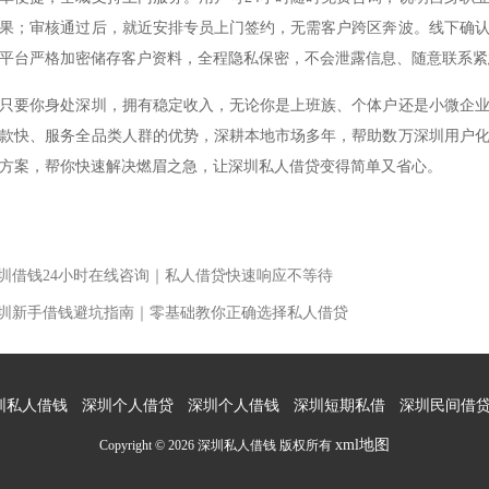
果；审核通过后，就近安排专员上门签约，无需客户跨区奔波。线下确
平台严格加密储存客户资料，全程隐私保密，不会泄露信息、随意联系紧
只要你身处深圳，拥有稳定收入，无论你是上班族、个体户还是小微企
款快、服务全品类人群的优势，深耕本地市场多年，帮助数万深圳用户
方案，帮你快速解决燃眉之急，让深圳私人借贷变得简单又省心。
 深圳借钱24小时在线咨询｜私人借贷快速响应不等待
 深圳新手借钱避坑指南｜零基础教你正确选择私人借贷
圳私人借钱
深圳个人借贷
深圳个人借钱
深圳短期私借
深圳民间借
xml地图
Copyright © 2026 深圳私人借钱 版权所有