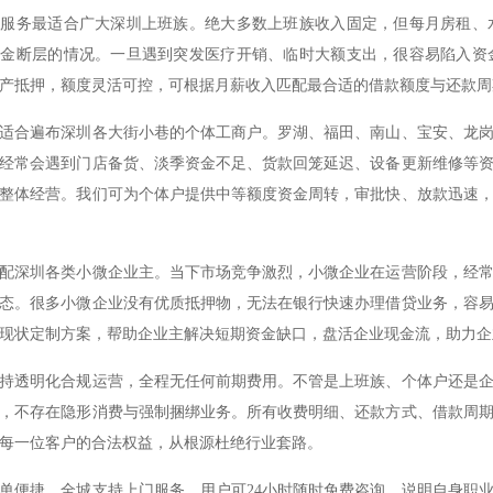
项服务最适合广大深圳上班族。绝大多数上班族收入固定，但每月房租、
资金断层的情况。一旦遇到突发医疗开销、临时大额支出，很容易陷入资
产抵押，额度灵活可控，可根据月薪收入匹配最合适的借款额度与还款周
适合遍布深圳各大街小巷的个体工商户。罗湖、福田、南山、宝安、龙
经常会遇到门店备货、淡季资金不足、货款回笼延迟、设备更新维修等
整体经营。我们可为个体户提供中等额度资金周转，审批快、放款迅速
配深圳各类小微企业主。当下市场竞争激烈，小微企业在运营阶段，经
态。很多小微企业没有优质抵押物，无法在银行快速办理借贷业务，容
现状定制方案，帮助企业主解决短期资金缺口，盘活企业现金流，助力企
持透明化合规运营，全程无任何前期费用。不管是上班族、个体户还是
，不存在隐形消费与强制捆绑业务。所有收费明细、还款方式、借款周
每一位客户的合法权益，从根源杜绝行业套路。
单便捷，全城支持上门服务。用户可24小时随时免费咨询，说明自身职