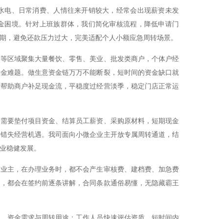
水电、日常消费、人情往来开销较大，经常会出现薪资未发
金困境。针对上班族群体，我们简化审核流程，降低申请门
期，避免还款压力过大，完美适配个人小额应急周转场景。
岗等区域聚集大量餐饮、零售、美业、批发类商户，个体户经
资金难题。做生意资金链万万不能断裂，短时间的资金缺口就
，帮助商户补足现金流，平稳度过经营淡季，稳定门店正常运
常需要垫付项目资金、结算员工薪资、采购原材料，短期现金
易错失经营机遇。我司面向小微企业主开放专属周转通道，结
业稳健发展。
企业主，在办理业务时，都不会产生审核费、建档费、加急费
期，都会在签约前逐条讲解，合同条款通俗易懂，无隐藏霸王
业、资金需求与周转用途；工作人员快速评估资质，短时间内