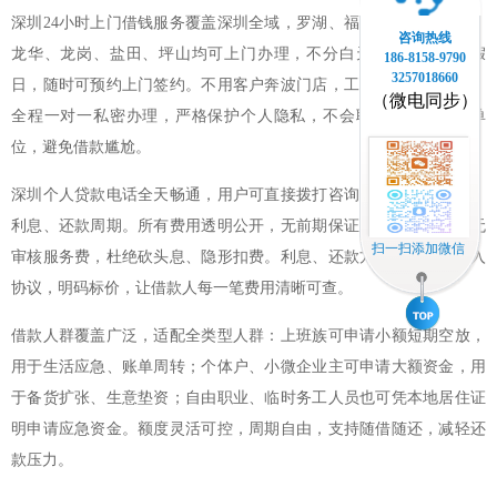
深圳24小时上门借钱服务覆盖深圳全域，罗湖、福田、南山、宝安、
咨询热线
龙华、龙岗、盐田、坪山均可上门办理，不分白天黑夜、不分节假
186-8158-9790
3257018660
日，随时可预约上门签约。不用客户奔波门店，工作人员上门对接，
（微电同步）
全程一对一私密办理，严格保护个人隐私，不会联系亲友、工作单
位，避免借款尴尬。
深圳个人贷款电话全天畅通，用户可直接拨打咨询个人资质、额度、
利息、还款周期。所有费用透明公开，无前期保证金、无包装费、无
扫一扫添加微信
审核服务费，杜绝砍头息、隐形扣费。利息、还款方式白纸黑字写入
协议，明码标价，让借款人每一笔费用清晰可查。
借款人群覆盖广泛，适配全类型人群：上班族可申请小额短期空放，
用于生活应急、账单周转；个体户、小微企业主可申请大额资金，用
于备货扩张、生意垫资；自由职业、临时务工人员也可凭本地居住证
明申请应急资金。额度灵活可控，周期自由，支持随借随还，减轻还
款压力。