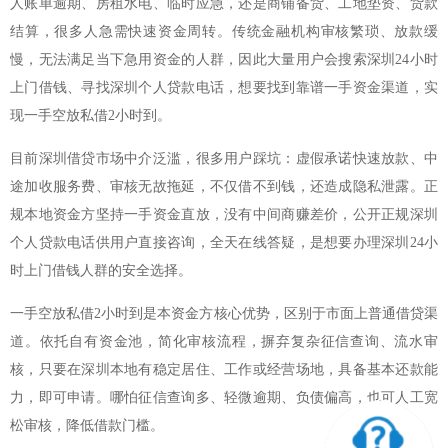
人账单逾期、房租水电、临时应急，还是商铺备货、工地垫资、货款
结算，很多人急需快速资金周转。传统金融机构审核繁琐、放款缓
慢，无法满足当下急用资金的人群，因此大量用户会搜索深圳24小时
上门借钱、寻找深圳个人贷款电话，想要找到靠谱一手资金渠道，实
现一手空放私借2小时到。
目前深圳借贷市场中介泛滥，很多用户踩坑：虚假承诺快速放款、中
途加收服务费、审核无故拖延，不仅借不到钱，还造成隐私泄露。正
规本地资金方坚持一手资金直放，没有中间商赚差价，公开正规深圳
个人贷款电话供用户直接咨询，全天在线答疑，是想要办理深圳24小
时上门借钱人群的安全选择。
一手空放私借2小时到是本资金方核心优势，区别于市面上普通借贷渠
道。依托自有资金池，简化审核流程，摒弃复杂征信查询、流水审
核，只要在深圳本地有稳定居住、工作或经营场地，具备基本还款能
力，即可申请。哪怕征信查询多、轻微逾期、负债偏高，也可人工宽
松审核，降低借款门槛。