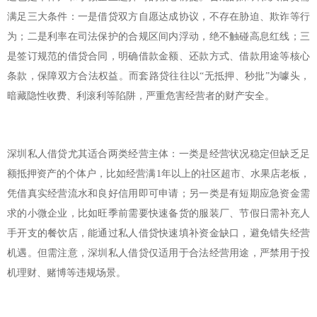
满足三大条件：一是借贷双方自愿达成协议，不存在胁迫、欺诈等行
为；二是利率在司法保护的合规区间内浮动，绝不触碰高息红线；三
是签订规范的借贷合同，明确借款金额、还款方式、借款用途等核心
条款，保障双方合法权益。而套路贷往往以“无抵押、秒批”为噱头，
暗藏隐性收费、利滚利等陷阱，严重危害经营者的财产安全。
深圳私人借贷尤其适合两类经营主体：一类是经营状况稳定但缺乏足
额抵押资产的个体户，比如经营满1年以上的社区超市、水果店老板，
凭借真实经营流水和良好信用即可申请；另一类是有短期应急资金需
求的小微企业，比如旺季前需要快速备货的服装厂、节假日需补充人
手开支的餐饮店，能通过私人借贷快速填补资金缺口，避免错失经营
机遇。但需注意，深圳私人借贷仅适用于合法经营用途，严禁用于投
机理财、赌博等违规场景。