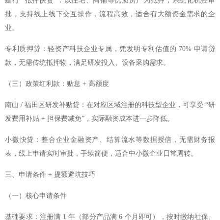
建行 “抵押快贷”：以住宅、商铺等优质房产为抵押，系统化机控审
批，支持线上线下交互操作，流程高效，适合有大额资金需求的企
业。
专利质押贷：轻资产科技企业专属，凭发明专利估值的 70% 申请贷
款，无需传统抵押物，满足研发投入、设备采购需求。
（三）政策红利款：贴息 + 高额度
南山 / 福田区研发补贴贷：在对应区域注册的科技型企业，可享受 “研
发费用补贴 + 担保费减免”，实际融资成本进一步降低。
小微快贷：整合企业金融资产、结算流水等数据授信，无需财务报
表，线上申请实时审批，手续简便，适合中小微企业日常周转。
三、申请条件 + 提额避坑技巧
（一）核心申请条件
基础要求：注册满 1 年（部分产品满 6 个月即可），按时缴纳社保、