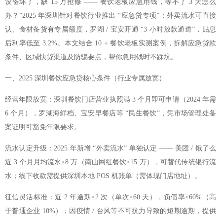
设备坏了，缺 15 万抢修 —— 餐饮老板应急用钱，等不了 3 天怎么
办？”2025 年深圳针对餐饮行业推出 “应急贷专项”：外卖流水可直接
认、食材备货有专属额度，罗湖 / 宝安开通 “3 小时放款通道”，贴息
后利率低至 3.2%。本文结合 10 + 餐饮老板实测案例，拆解应急贷款
条件、区域快贷渠道及防骗要点，帮你急用钱时不踩坑。
一、2025 深圳餐饮应急贷核心条件（行业专属放宽）
经营年限放宽：深圳餐饮门店营业执照满 3 个月即可申请（2024 年需
6 个月），罗湖海鲜档、宝安早餐店等 “民生餐饮”，凭市场管理处备
案证明可豁免年限要求。
流水认定升级：2025 年新增 “外卖流水” 单独认定 —— 美团 / 饿了么
近 3 个月月均流水≥8 万（南山网红餐饮≥15 万），可替代传统银行流
水；线下收款需提供深圳本地 POS 机账单（需体现门店地址）。
征信灵活标准：近 2 年逾期≤2 次（单次≤60 天），负债率≤60%（高
于普通企业 10%）；因疫情 / 台风等不可抗力导致的短期逾期，提供