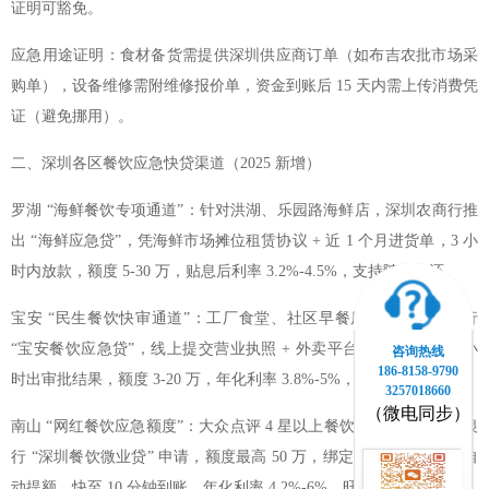
证明可豁免。
应急用途证明：食材备货需提供深圳供应商订单（如布吉农批市场采
购单），设备维修需附维修报价单，资金到账后 15 天内需上传消费凭
证（避免挪用）。
二、深圳各区餐饮应急快贷渠道（2025 新增）
罗湖 “海鲜餐饮专项通道”：针对洪湖、乐园路海鲜店，深圳农商行推
出 “海鲜应急贷”，凭海鲜市场摊位租赁协议 + 近 1 个月进货单，3 小
时内放款，额度 5-30 万，贴息后利率 3.2%-4.5%，支持随借随还。
宝安 “民生餐饮快审通道”：工厂食堂、社区早餐店可申请邮储银行
“宝安餐饮应急贷”，线上提交营业执照 + 外卖平台后台截图，1-2 小
咨询热线
186-8158-9790
时出审批结果，额度 3-20 万，年化利率 3.8%-5%，无需线下跑网点。
3257018660
（微电同步）
南山 “网红餐饮应急额度”：大众点评 4 星以上餐饮门店，通过微众银
行 “深圳餐饮微业贷” 申请，额度最高 50 万，绑定外卖平台流水可自
动提额，快至 10 分钟到账，年化利率 4.2%-6%，旺季（中秋 / 春节）