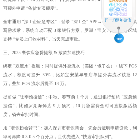
可额外申请 “备货专项额度”。
扫一扫添加微信
全市通用 “深 i 企应急专区”：登录 “深 i 企” APP→“餐饮应急贷”，填
写需求后，系统自动匹配 3 家银行方案，罗湖 / 宝安 / 南山核心区域
支持 “专员上门收材料”，当天完成审批。
三、2025 餐饮应急贷提额 & 放款加速技巧
绑定 “双流水” 提额：同时提供外卖流水（美团 / 饿了么）+ 线下 POS
流水，额度可提升 30%，比如宝安某早餐店单提外卖流水获批 12
万，叠加 POS 流水后提至 18 万。
提前做 “旺季预授信”：中秋、春节前 1 个月，通过银行预约 “应急预
授信”，比如罗湖海鲜店 9 月预约，10 月急需资金时可直接激活额
度，省去审批时间。
用 “餐饮协会背书”：加入深圳市餐饮商会，凭会员证明申请贷款，利
率可再降 0.3-0.5 个百分点，且优先进入 “快速审批队列”。