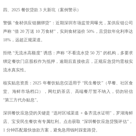
四、2025 餐饮贷款 3 大新坑（案例警示）
警惕 “食材供应链捆绑贷”：近期深圳市场监管局曝光，某供应链公司
声称 “借 20 万送 10 万食材”，实则食材溢价 50%，且贷款年化利率达
18%，远超正规渠道。
拒绝 “无流水高额度” 诱惑：声称 “不看流水贷 50 万” 的机构，多要求
绑定餐饮门店股权作为抵押，逾期后直接收店，正规应急贷均需核实
流水真实性。
核实贴息资质：2025 年餐饮贴息仅适用于 “民生餐饮”（早餐、社区食
堂、海鲜市场档口），网红奶茶店、高端餐厅暂不纳入，切勿轻信
“第三方代办贴息”。
深圳餐饮应急贷的关键是 “选对区域渠道 + 备齐流水证明”，罗湖海鲜
店、宝安民生餐饮有专属红利。点击获取 “深圳餐饮应急贷预评估”，
1 分钟匹配最快放款方案，避免急用钱时踩套路贷。