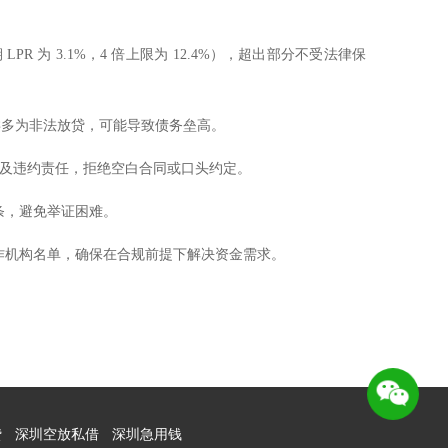
LPR 为 3.1%，4 倍上限为 12.4%），超出部分不受法律保
此类多为非法放贷，可能导致债务垒高。
及违约责任，拒绝空白合同或口头约定。
条，避免举证困难。
合作机构名单，确保在合规前提下解决资金需求。
贷
深圳空放私借
深圳急用钱