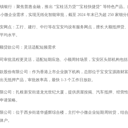
镇银行：聚焦普惠金融，推出 “宝桂活力贷”“宝桂快捷贷” 等特色产
 万级小微企业需求，实现无纸化智能审批，截至 2024 年末已为超 250 
安网点：工行、建行、中行等在宝安均设有服务网点，擅长大额抵押贷
平均水平。
额贷款公司：灵活适配短频需求
司审批流程更灵活，适配短期应急、小额周转场景，宝安区头部机构包括
款股份有限公司：作为香港上市企业旗下机构，总部位于宝安宝源路财
出无抵押产品，审批效率高，最快 1-3 个工作日放款。
限公司：扎根新安街道龙光世纪大厦，提供房屋按揭、汽车抵押、经营
申请策略。
限公司：位于西乡街道华盛辉综合楼，主打中小微企业短期周转贷，结
体户。