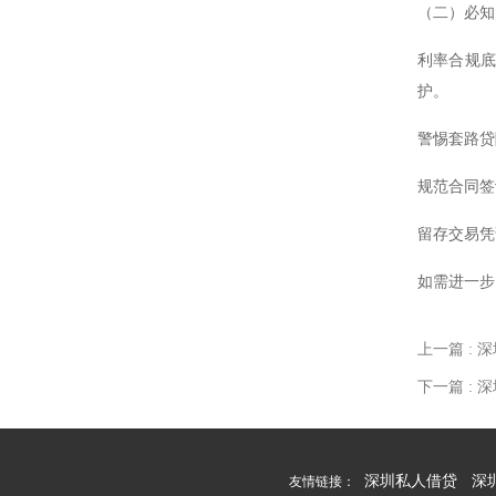
（二）必知
利率合规底线
护。
警惕套路贷
规范合同签
留存交易凭
如需进一步
上一篇
: 
下一篇
:
深圳私人借贷
深
友情链接：