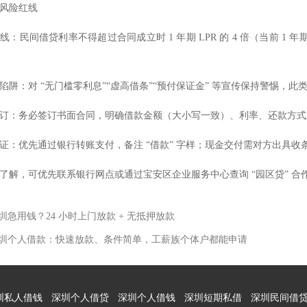
风险红线
：民间借贷利率不得超过合同成立时 1 年期 LPR 的 4 倍（当前 1 年期 
陷阱：对 “无门槛零利息”“虚高借条”“预付保证金” 等宣传保持警惕，
订：务必签订书面合同，明确借款金额（大小写一致）、利率、还款方式
证：优先通过银行转账支付，备注 “借款” 字样；现金交付需对方出具收
了解，可优先联系银行网点或通过宝安区企业服务中心查询 “园区贷” 
深圳急用钱？24 小时上门放款 + 无抵押放款
 深圳个人借款：快速放款、条件简单，工薪族个体户都能申请
圳私人借钱
深圳个人借贷
深圳个人借钱
深圳短期私借
深圳民间借