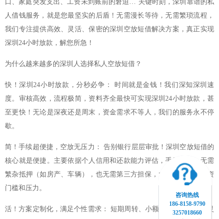
口、家庭突发支出、工资未到账前的窘迫… 关键时刻，深圳靠谱的私
人借钱服务，就是您最坚实的后盾！无需漫长等待，无需繁琐流程，
我们专注提供高效、灵活、保密的深圳空放短借解决方案，真正实现
深圳24小时放款，解您所急！
为什么越来越多的深圳人选择私人空放短借？
快！深圳24小时放款，分秒必争： 时间就是金钱！我们深知深圳速
度。审核高效，流程极简，资料齐全最快可实现深圳24小时放款，甚
至更快！无论是深夜还是周末，资金需求不等人，我们的服务永不停
歇。
简！手续超便捷，空放无压力： 告别银行层层审批！深圳空放短借的
核心就是便捷。主要依据个人信用和还款能力评估，手续精简，无需
繁杂抵押（如房产、车辆），也无需第三方担保，大大降低您的融资
门槛和压力。
咨询热线
186-8158-9790
活！方案定制化，满足个性需求： 短期周转、小额应急？我们提供灵
3257018660