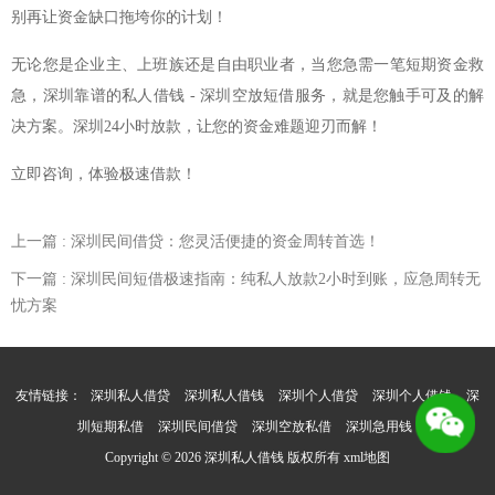
别再让资金缺口拖垮你的计划！
无论您是企业主、上班族还是自由职业者，当您急需一笔短期资金救
急，深圳靠谱的私人借钱 - 深圳空放短借服务，就是您触手可及的解
决方案。深圳24小时放款，让您的资金难题迎刃而解！
立即咨询，体验极速借款！
上一篇
: 深圳民间借贷：您灵活便捷的资金周转首选！
下一篇
: 深圳民间短借极速指南：纯私人放款2小时到账，应急周转无
忧方案
友情链接：
深圳私人借贷
深圳私人借钱
深圳个人借贷
深圳个人借钱
深
圳短期私借
深圳民间借贷
深圳空放私借
深圳急用钱
Copyright © 2026 深圳私人借钱 版权所有
xml地图