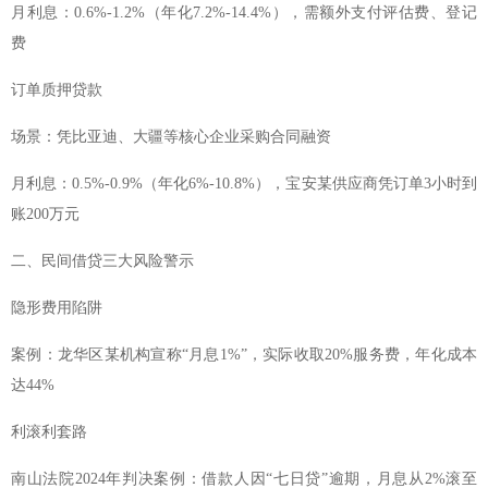
月利息：0.6%-1.2%（年化7.2%-14.4%），需额外支付评估费、登记
费
订单质押贷款
场景：凭比亚迪、大疆等核心企业采购合同融资
月利息：0.5%-0.9%（年化6%-10.8%），宝安某供应商凭订单3小时到
账200万元
二、民间借贷三大风险警示
隐形费用陷阱
案例：龙华区某机构宣称“月息1%”，实际收取20%服务费，年化成本
达44%
利滚利套路
南山法院2024年判决案例：借款人因“七日贷”逾期，月息从2%滚至